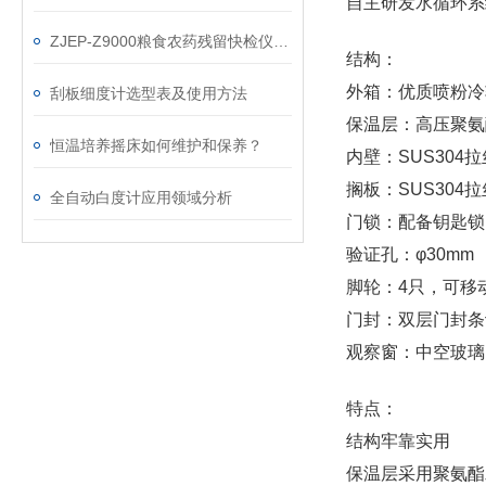
自主研发水循环系
ZJEP-Z9000粮食农药残留快检仪技术参数
结构：
外箱：优质喷粉冷
刮板细度计选型表及使用方法
保温层：高压聚氨
恒温培养摇床如何维护和保养？
内壁：SUS304
搁板：SUS304
全自动白度计应用领域分析
门锁：配备钥匙锁
验证孔：φ30mm
脚轮：4只，可移
门封：双层门封条
观察窗：中空玻璃
特点：
结构牢靠实用
保温层采用聚氨酯