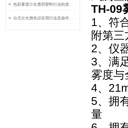
色彩雾度计在透明塑料行业的质量控制应用
TH-
台式分光测色仪应用行业及操作使用
1、符合
附第三
2、仪
3、满足
雾度与
4、2
5、拥
量
6、拥