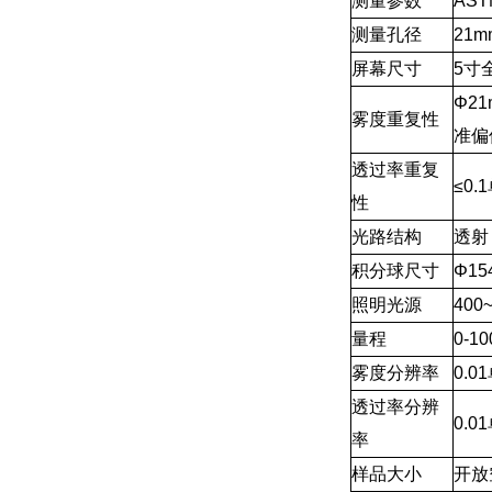
测量参数
AS
测量孔径
21m
屏幕尺寸
5寸
Φ2
雾度重复性
准偏
透过率重复
≤0.
性
光路结构
透射
积分球尺寸
Φ15
照明光源
400
量程
0-1
雾度分辨率
0.0
透过率分辨
0.0
率
样品大小
开放