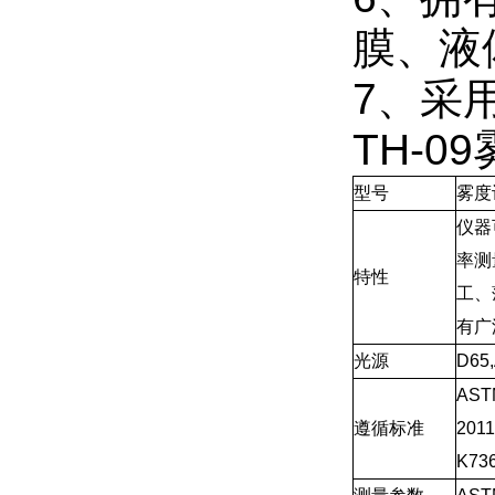
膜、液
7、采
TH-
型号
雾度计
仪器
率测
特性
工、
有广
光源
D65,
AST
遵循标准
201
K73