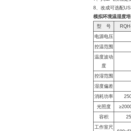
8、改成可选配U
模拟‌环境温湿度培
型 号
RQH
电源电压
控温范围
温度波动
度
控湿范围
湿度偏差
消耗功率
25
光照度
≥200
容积
2
工作室尺