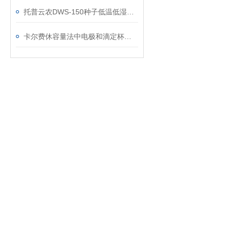
托普云农DWS-150种子低温低湿储藏柜技术参数
卡尔费休容量法中电极和滴定杯如何清洗维护