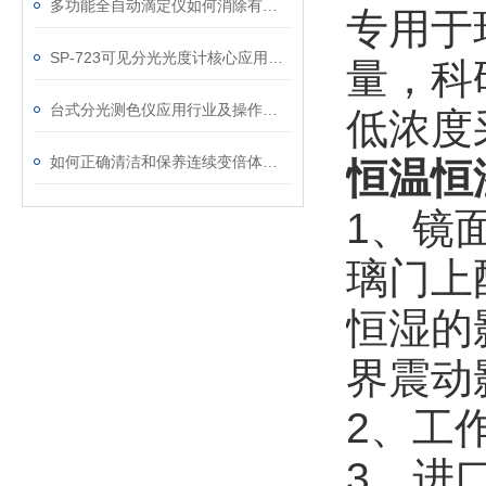
多功能全自动滴定仪如何消除有色、浑浊溶液的干扰
专用于
SP-723​可见分光光度计核心应用行业
量，科
台式分光测色仪应用行业及操作使用
低浓度
如何正确清洁和保养连续变倍体视显微镜？
恒温恒
1、镜
璃门上
恒湿的
界震动
2、工
3、进