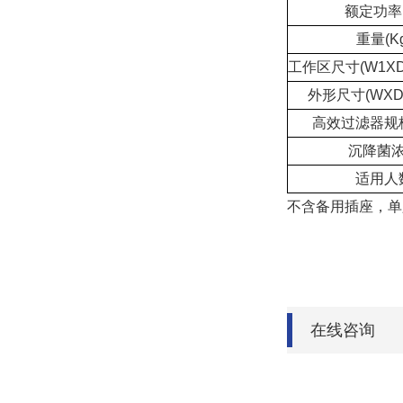
额定功率(
重量(Kg
工作区尺寸(W1XD1
外形尺寸(WXDX
高效过滤器规
沉降菌
适用人
不含备用插座，单
在线咨询