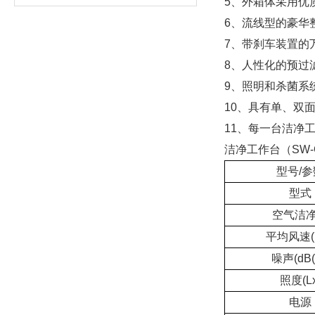
5、外箱体采用优
6、流线型的豪华
7、带刹车装置的
8、人性化的预过
9、照明和杀菌系
10、具有单、双
11、每一台洁净
洁净工作台（SW
型号/参
型式
空气洁
平均风速(m
噪声(dB(
照度(Lx
电源