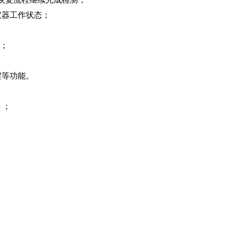
仪器工作状态；
速；
醒等功能。
 ；