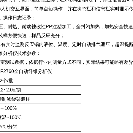
屏人机交互界面，简单点触操作，并在状态栏和信息栏实时显示
，操作日志记录；
压、耐热、耐腐蚀改性PP注塑加工，全封闭加热，加热安全快
装样方便快速，样品反应充分；
具有实时监测反应锅内液位、温度、定时自动排气泄压，超温提
纤维分析仪技术参数：
室测试数据，依据行业内测量方式不同，实际结果可能略有差异
XF2760全自动纤维分析仪
12个/批
.2~2.0g/袋
特制滤袋架装样
0～100%
室温~100℃
15℃/分钟