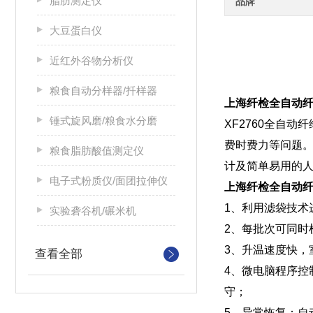
脂肪测定仪
品牌
大豆蛋白仪
近红外谷物分析仪
粮食自动分样器/扦样器
上海纤检全自动纤
锤式旋风磨/粮食水分磨
XF2760全自
费时费力等问题
粮食脂肪酸值测定仪
计及简单易用的
电子式粉质仪/面团拉伸仪
上海纤检全自动纤
1、利用滤袋技术
实验砻谷机/碾米机
2、每批次可同时
3、升温速度快，
查看全部
4、微电脑程序
守；
5、异常恢复：自