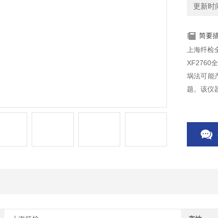
更新时间：
简要
上海纤检
XF27
埚法可能
题。该仪
适合大工
界面，从