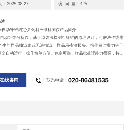
2025-08-27
访 问 量：425
描述：
全自动纤维测定仪 饲料纤维检测仪产品简介：
60全自动纤维分析仪，基于滤袋法检测粗纤维的原理设计，可解决传统坩
产生的样品抽滤难或无法抽滤、样品易残渣损失、操作费时费力等问
器全自动运行，操作简单方便、稳定可靠，样品批处理能力很强，特别
作量用户使用。另外仪器诸多的安全设计及简单易用的人性化人机操作
每一个细节着力于提升仪器安全性和用户体验。
020-86481535
在线咨询
联系电话：