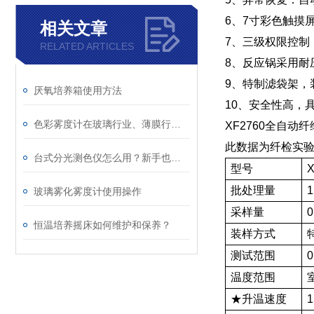
6、7寸彩色触摸
相关文章
7、三级权限控制
RELATED ARTICLES
8、反应锅采用耐
9、特制滤袋架，
厌氧培养箱使用方法
10、安全性高，
色彩雾度计在玻璃行业、薄膜行业的重要作用
XF2760全自动
此数据为纤检实验
台式分光测色仪怎么用？新手也能学会的操作教程
型号
批处理量
玻璃雾化雾度计使用操作
采样量
0
恒温培养摇床如何维护和保养？
装样方式
测试范围
温度范围
★升温速度