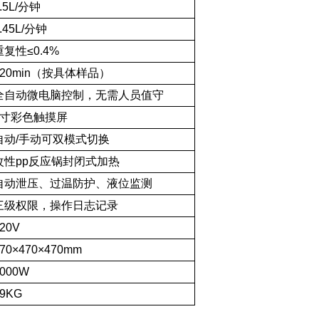
.5L/分钟
.45L/分钟
重复性≤0.4%
120min（按具体样品）
全自动微电脑控制，无需人员值守
7寸彩色触摸屏
自动/手动可双模式切换
改性pp反应锅封闭式加热
自动泄压、过温防护、液位监测
三级权限，操作日志记录
20V
70×470×470mm
2000W
19KG