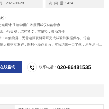
2025-08-28
访 问 量：424
描述：
光光度计 生物学蛋白浓度测试仪功能特点：
外观小巧美观，结构紧凑，重量轻，搬动方便
英寸LCD触摸屏，无需电脑联机即可完成试验和数据保存、传输
系统人机交互友好，图形化操作界面，实验结果一目了然，易学易用
命氙闪光灯，无需预热，可快速启动仪器，节省实验时间
数据可用U盘备份存储，存储路径清晰明了，查找简单
020-86481535
在线咨询
联系电话：