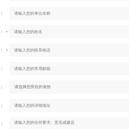
：
：
：
：
：
：
：