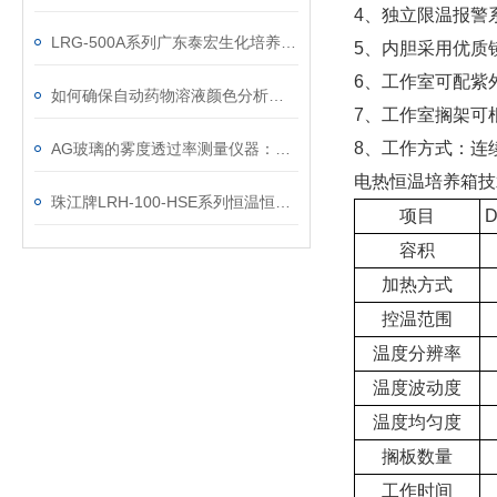
4、独立限温报警
LRG-500A系列广东泰宏生化培养箱操作维修
5、内胆采用优质
6、工作室可配紫
如何确保自动药物溶液颜色分析的准确性？
7、工作室搁架可
8、工作方式：连续
AG玻璃的雾度透过率测量仪器：雾度计TH-110
电热恒温培养箱技
珠江牌LRH-100-HSE系列恒温恒湿箱技术参数
项目
D
容积
加热方式
控温范围
温度分辨率
温度波动度
温度均匀度
搁板数量
工作时间