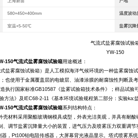
上海新苗
产地
580×450×400mm
温度波动
室温+5-50℃
盐雾沉降
气流式盐雾腐蚀试验
YW-150
W-150气流式盐雾腐蚀试验箱
用途概述：
流式盐雾腐蚀试验箱）是人工模拟海洋气候环境的一种盐雾腐蚀
验；也使用于金属覆盖层的电镀层、油漆涂膜的耐腐蚀性判断及
造执行国家标准GB10587《盐雾试验箱技术条件》；样品试验可
试验方法》及IEC68-2-11《基本环境试验规程第二部分：实验k
W-150气流式盐雾腐蚀试验箱
系列结构特点：
外壳材料采用聚酯玻璃钢模具成型，外表光洁美观，并具有耐酸
控制、调节盐雾沉降量大小的装置，进气压力及喷雾压力双重调节
智能控制器，Pt100铂电阻传感器，大屏幕背光液晶显示。塔式喷