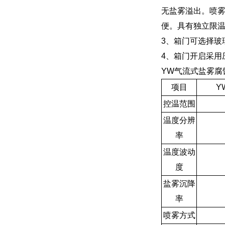
无盐雾溢出。喷
便。具有独立限温保
3、箱门可选择玻
4、箱门开启采用
YW气流式盐雾腐
项目
Y
控温范围
温度分辨
率
温度波动
度
盐雾沉降
率
喷雾方式