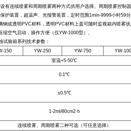
雾设有连续喷雾和周期喷雾两种方式供用户选择。周期喷雾控制
护装置，超温声、光报警装置，定时范围1min-9999小时59
璃钢或透明PVC材料，透明PVC材料上盖可随时监视箱内喷雾
压缩空气启动，操作方便（仅YW-1000型）。
蚀试验箱系列技术参数：
W-150
YW-250
YW-750
YW-10
室温+5-50℃
0.1℃
±0.5℃
1-2ml/80cm2·h
连续喷雾、周期喷雾二种可选（可任意选择）