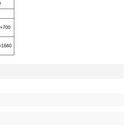
W
×700
×1660