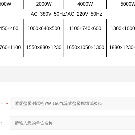
500W
2000W
4000W
5000
AC 380V 50Hz/ AC 220V 50Hz
450×400
1000×640×500
1100×740×600
1300×1000
760×1100
1550×880×1230
1650×1050×1300
1880×1230
：
：