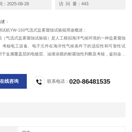
2025-08-28
访 问 量：443
描述：
试机YW-150气流式盐雾腐蚀试验箱用途概述：
箱（气流式盐雾腐蚀试验箱）是人工模拟海洋气候环境的一种盐雾腐蚀
。考核电工设备、电子元件在海洋性气候条件下的适应性和可靠性试
用于金属覆盖层的电镀层、油漆涂膜的耐腐蚀性判断及考核，鉴别金属
速腐蚀性试验。
设计、制造执行国家标准GB10587《盐雾试验箱技术条件》；样品试
准GB2423-17
020-86481535
在线咨询
联系电话：