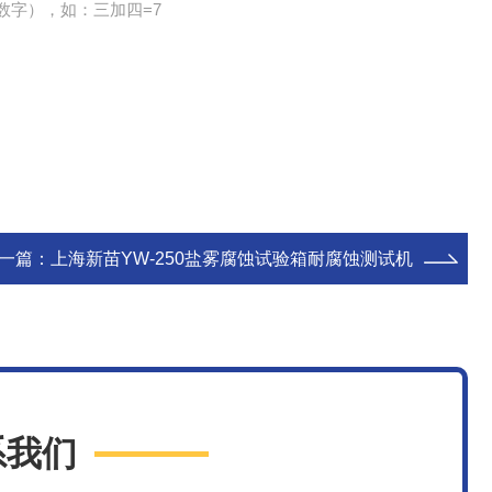
数字），如：三加四=7
一篇：
上海新苗YW-250盐雾腐蚀试验箱耐腐蚀测试机
系我们