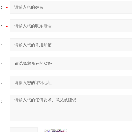
：
：
：
：
：
：