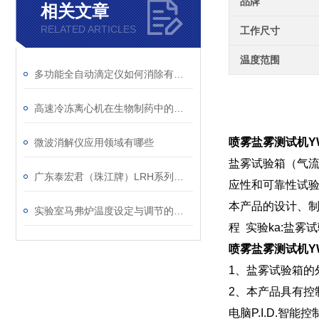
品牌
相关文章
RELATED ARTICLES
工作尺寸
温度范围
多功能全自动滴定仪如何消除有色、浑浊溶液的干扰
高速冷冻离心机在生物制药中的关键角色
喷雾盐雾测试机Y
微波消解仪应用领域有哪些
盐雾试验箱（气
广东泰宏君（珠江牌）LRH系列生化培养箱技术参数
应性和可靠性试
本产品的设计、制
实验室马弗炉温度设定与调节的技巧
程 实验ka:盐雾
喷雾盐雾测试机Y
1、盐雾试验箱的
2、本产品具有
电脑P.I.D.