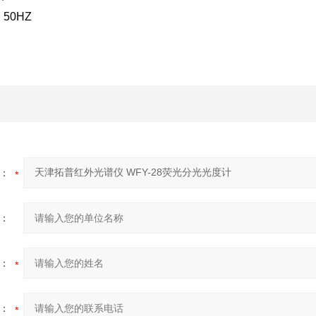
 50HZ
：
：
：
：