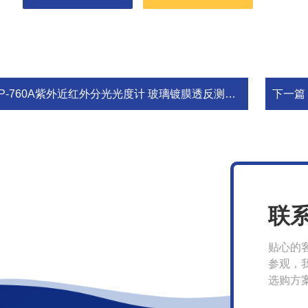
P-760A紫外近红外分光光度计 玻璃镀膜透反测试仪
下一篇
联
贴心的
参观，
选购方