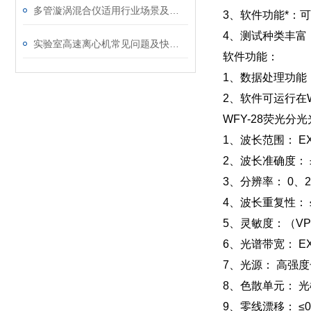
多管漩涡混合仪适用行业场景及操作简要说明
3、软件功能*：
4、测试种类丰富
实验室高速离心机常见问题及快速诊断解决方案
软件功能：
1、数据处理功能
2、软件可运行在W
WFY-28荧光分
1、波长范围： E
2、波长准确度：
3、分辨率： 0、2
4、波长重复性：
5、灵敏度：（V
6、光谱带宽： 
7、光源： 
8、色散单元： 光
9、零线漂移： ≤