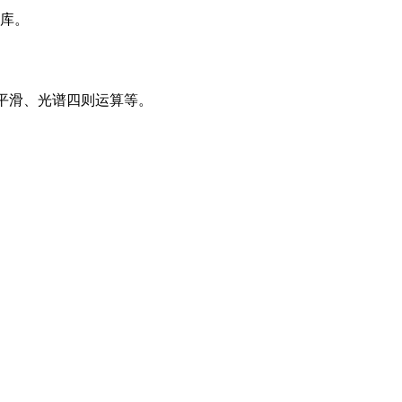
据库。
平滑、光谱四则运算等。
m