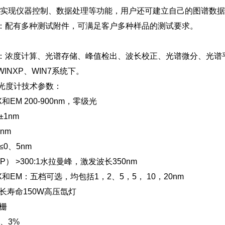
可实现仪器控制、数据处理等功能，用户还可建立自己的图谱数
：配有多种测试附件，可满足客户多种样品的测试要求。
：浓度计算、光谱存储、峰值检出、波长校正、光谱微分、光谱
INXP、WIN7系统下。
光光度计技术参数：
X和EM 200-900nm，零级光
 ±1nm
nm
 ≤0、5nm
PP） >300:1水拉曼峰，激发波长350nm
EX和EM：五档可选，均包括1，2、5，5， 10，20n
高强度长寿命150W高压氙灯
栅
0、3%