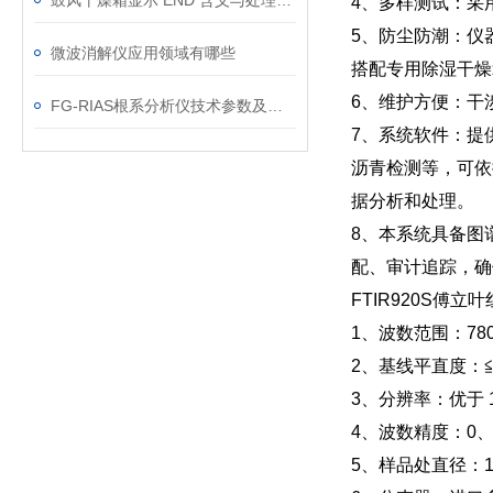
鼓风干燥箱显示 END 含义与处理方法
4、多样测试：采
5、防尘防潮：仪
微波消解仪应用领域有哪些
搭配专用除湿干燥
6、维护方便：干
FG-RIAS根系分析仪技术参数及扫描仪配置
7、系统软件：提
沥青检测等，可依
据分析和处理。
8、本系统具备图
配、审计追踪，确
FTIR920S傅
1、波数范围：7800
2、基线平直度：≦
3、分辨率：优于 
4、波数精度：0、0
5、样品处直径：1