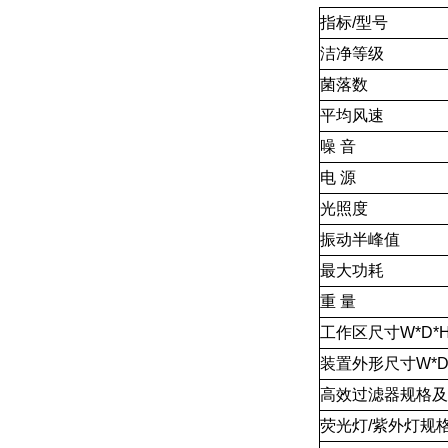
指标/型号
洁净等级
菌落数
平均风速
噪 音
电 源
光照度
振动半峰值
最大功耗
重 量
工作区尺寸W*D*
装置外形尺寸W*D
高效过滤器规格及
荧光灯/紫外灯规