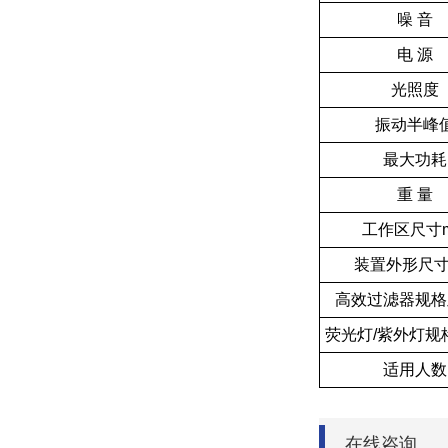
噪 音
电 源
光照度
振动半峰
最大功耗
重 量
工作区尺寸
装置外形尺寸
高效过滤器规格
荧光灯/紫外灯规
适用人数
在线咨询