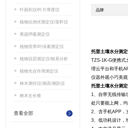
叶面积仪/叶片厚度仪
品牌
植物抗倒伏测定仪/茎秆仪
果蔬呼吸测定仪
植物营养/叶绿素测定仪
托普土壤水分测定
植物冠层测定仪/根系分析
TZS-1K-G
理云平台和手机A
植物光合作用测定仪
仪器外观小巧美观
林木测径仪/测高/测距仪
托普土壤水分测定
1、自带无线传输
树木生长锥
处只要能上网，均
2、含手机APP
查看全部
3、低功耗设计，