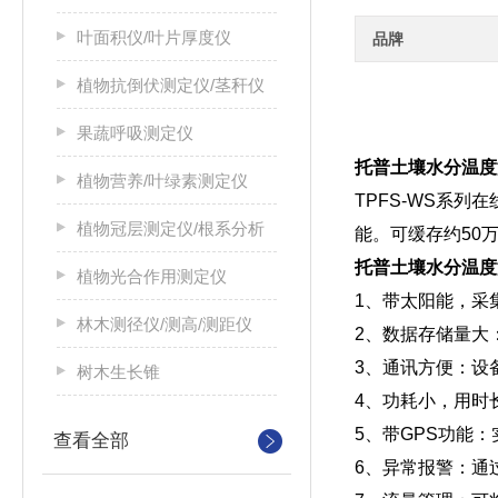
叶面积仪/叶片厚度仪
品牌
植物抗倒伏测定仪/茎秆仪
果蔬呼吸测定仪
托普土壤水分温度
植物营养/叶绿素测定仪
TPFS-WS系
植物冠层测定仪/根系分析
能。可缓存约50
托普土壤水分温度
植物光合作用测定仪
1、带太阳能，采
林木测径仪/测高/测距仪
2、数据存储量大
3、通讯方便：设
树木生长锥
4、功耗小，用时
5、带GPS功能
查看全部
6、异常报警：通过