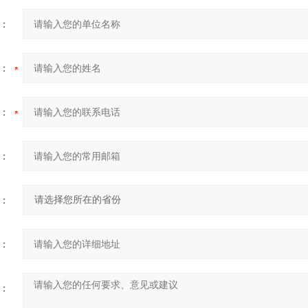
：
：
：
：
：
：
：