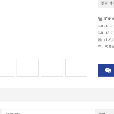
更新时间：
简要
DJL-1
DJL-1
器由主机
究、气象