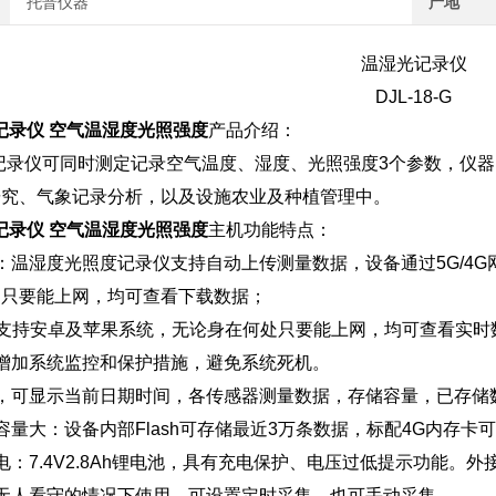
托普仪器
产地
温湿光记录仪
DJL-18-G
湿光记录仪 空气温湿度光照强度
产品介绍：
温湿光记录仪可同时测定记录空气温度、湿度、光照强度3个参数，
研究、气象记录分析，以及设施农业及种植管理中。
湿光记录仪 空气温湿度光照强度
主机功能特点：
：温湿度光照度记录仪支持自动上传测量数据，设备通过5G/4
处只要能上网，均可查看下载数据；
，支持安卓及苹果系统，无论身在何处只要能上网，均可查看实时
增加系统监控和保护措施，避免系统死机。
，可显示当前日期时间，各传感器测量数据，存储容量，已存储
容量大：设备内部Flash可存储最近3万条数据，标配4G内存卡可
：7.4V2.8Ah锂电池，具有充电保护、电压过低提示功能。外接
无人看守的情况下使用，可设置定时采集，也可手动采集。