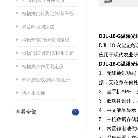
叶面积仪/叶片厚度仪
品牌
植物抗倒伏测定仪/茎秆仪
果蔬呼吸测定仪
DJL-18-G温
植物营养/叶绿素测定仪
DJL-18-G
植物冠层测定仪/根系分析
应用于现代农业
DJL-18-G温
植物光合作用测定仪
1、无线通讯功能
林木测径仪/测高/测距仪
据，无论身在何
2、含手机APP
树木生长锥
3．低功耗设计，
4．中文液晶显示
查看全部
5、主机数据存储
6、内置锂电池供电
7、采集设置：在