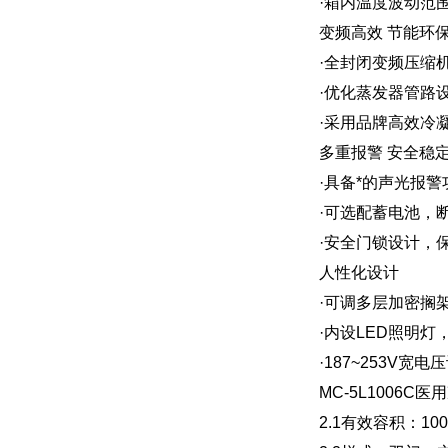
·箱内温度波动范
变频高效 节能环
·全封闭变频压缩
·优化蒸发器管路
·采用品牌高效冷
多重报警 安全稳
·具备*的声光报
·可选配蓄电池，
·安全门锁设计，
人性化设计
·可调多层加密搁
·内设LED照明
·187~253V
MC-5L1006C
2.1有效容积：100