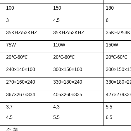
100
150
180
3
4.5
6
35KHZ/53KHZ
35KHZ/53KHZ
35KHZ/53
75W
110W
150W
20℃-60℃
20℃-60℃
20℃-60℃
240×140×100
300×150×100
300×150×1
270×160×240
330×180×240
330×180×2
367×267×334
405×260×335
427×279×3
3.7
4.3
5.5
4.5
5.5
6.5
托 架