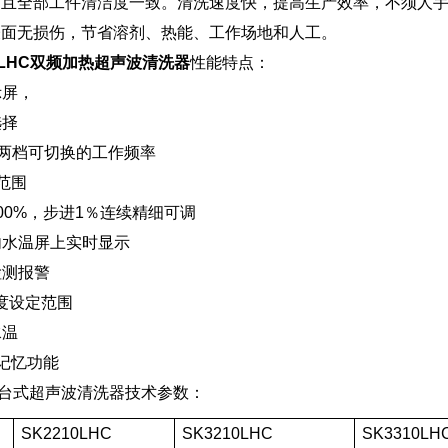
高且全部工件清洁度一致。清洗速度快，提高生产效率，不须人
表面无损伤，节省溶剂、热能、工作场地和人工。
0LHC双频加热超声波清洗器
性能特点：
示屏，
选择
3KHZ两档可切换的工作频率
时范围
～100%，步进1％连续精细可调
槽内水温屏上实时显示
检测报警
的温度设定范围
水温
电记忆功能
双频台式超声波清洗器技术参数：
SK2210LHC
SK3210LHC
SK3310LH