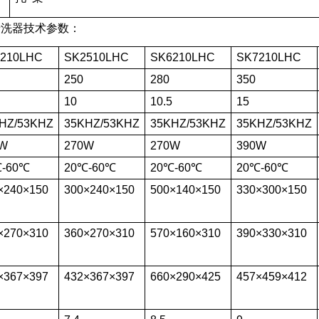
清洗器技术参数：
210LHC
SK2510LHC
SK6210LHC
SK7210LHC
250
280
350
10
10.5
15
HZ/53KHZ
35KHZ/53KHZ
35KHZ/53KHZ
35KHZ/53KHZ
0W
270W
270W
390W
℃-60℃
20℃-60℃
20℃-60℃
20℃-60℃
×240×150
300×240×150
500×140×150
330×300×150
×270×310
360×270×310
570×160×310
390×330×310
×367×397
432×367×397
660×290×425
457×459×412