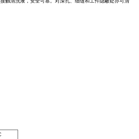
手接触清洗液，安全可靠。对深孔、细缝和工件隐蔽处亦可清
C