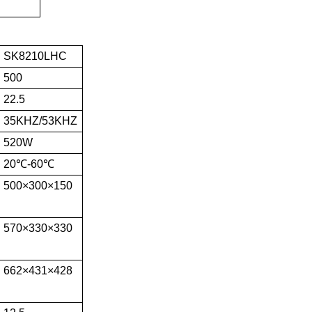
SK8210LHC
500
22.5
35KHZ/53KHZ
520W
20℃-60℃
500×300×150
570×330×330
662×431×428