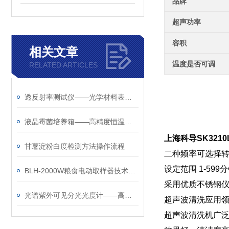
品牌
超声功率
容积
相关文章
温度是否可调
RELATED ARTICLES
透反射率测试仪——光学材料表面性能检测工具
液晶霉菌培养箱——高精度恒温恒湿微生物培养平台
上海科导SK321
甘薯淀粉白度检测方法操作流程
二种频率可选择转换
设定范围 1-5
BLH-2000W粮食电动取样器技术参数
采用优质不锈钢
光谱紫外可见分光光度计——高精度光谱分析仪器
超声波清洗应用领
超声波清洗机广