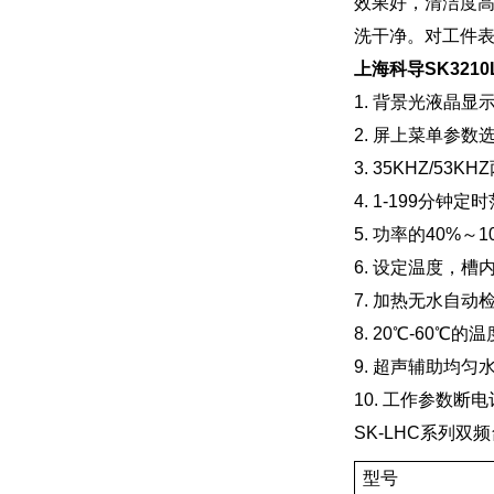
效果好，清洁度
洗干净。对工件
上海科导SK321
1. 背景光液晶显
2. 屏上菜单参数
3. 35KHZ/5
4. 1-199分钟定
5. 功率的40%
6. 设定温度，
7. 加热无水自动
8. 20℃-60℃
9. 超声辅助均匀
10. 工作参数断
SK-LHC系列
型号