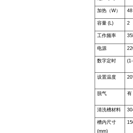
加热（W）
48
容量 (L)
2
工作频率
35
电源
22
数字定时
(1
设置温度
2
脱气
有
清洗槽材料
3
槽内尺寸
15
(mm)