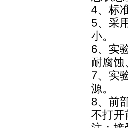
4、标
5、采
小。
6、实
耐腐蚀
7、实
源。
8、前
不打开
注：接