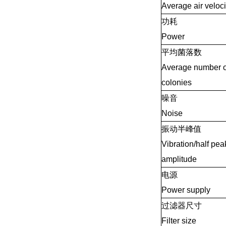
Average air veloci
功耗
Power
平均菌落数
Average number o
colonies
噪音
Noise
振动半峰值
Vibration/half pea
amplitude
电源
Power supply
过滤器尺寸
Filter size