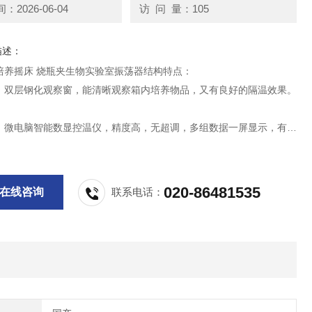
2026-06-04
访 问 量：105
描述：
培养摇床 烧瓶夹生物实验室振荡器结构特点：
：双层钢化观察窗，能清晰观察箱内培养物品，又有良好的隔温效果。
：微电脑智能数显控温仪，精度高，无超调，多组数据一屏显示，有温
能、定时功能。
020-86481535
在线咨询
联系电话：
：选用品牌压缩机，无氟冷剂，噪音低、制冷效果好。
：漏电保护器、异常断电（断电