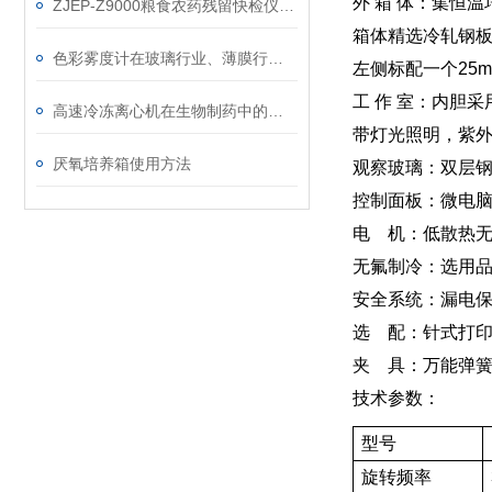
外 箱 体：集恒
ZJEP-Z9000粮食农药残留快检仪技术参数
箱体精选冷轧钢
色彩雾度计在玻璃行业、薄膜行业的重要作用
左侧标配一个25
工 作 室：内胆
高速冷冻离心机在生物制药中的关键角色
带灯光照明，紫
厌氧培养箱使用方法
观察玻璃：双层
控制面板：微电
电 机：低散热
无氟制冷：选用
安全系统：漏电
选 配：针式打印
夹 具：万能弹簧
技术参数：
型号
旋转频率