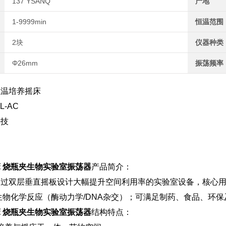
137 YSANQ
产地
1-9999min
恒温范围
2块
仪器种类
Φ26mm
振荡频率
恒温培养摇床
L-AC
科技
 烧瓶夹生物实验室振荡器
产品简介：
过双层垂直摇板设计大幅提升空间利用率的实验室设备，核心用
生物化学反应（酶动力学/DNA杂交）；可满足制药、食品、环
 烧瓶夹生物实验室振荡器
结构特点：