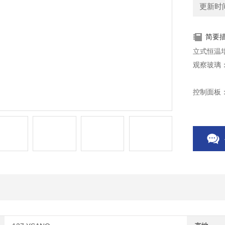
更新时间：
简要
立式恒温
观察玻璃
控制面板
度修正功
电 机：低散热无刷直流电机，运转平滑、稳定，启动转矩大，调速宽、免保
养。
无氟制冷
安全系统