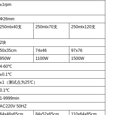
±1rpm
Φ26mm
250mlx40支
250mlx70支
250mlx120支
2块
50x35cm
74x46
97x76
950W
1100W
1500W
4-60℃
±0.1℃
±1（测试点为25℃）
0.1℃
1-9999min
AC220V 50HZ
64x46x65cm
84x52x65cm
110x64x85cm