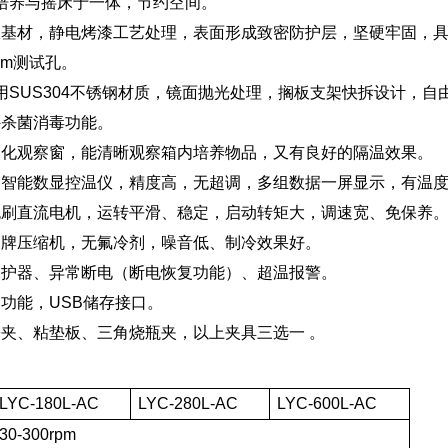
温培养与摇床于一体，节约空间。
板基材，静电烤漆工艺处理，表面形成致密防护层，坚硬牢固，
mm测试孔。
采用SUS304不锈钢材质，镜面抛光处理，搁板支架快拆设计，自
外杀菌消毒功能。
钢化观察窗，能清晰观察箱内培养物品，又有良好的隔温效果。
脑智能数显控温仪，精度高，无超调，多组数据一屏显示，有温
无刷直流电机，运转平滑、稳定，启动转矩大，调速宽、免保养
品牌压缩机，无氟冷剂，噪音低、制冷效果好。
保护器、异常断电（断电恢复功能）、超温报警。
功能，USB储存接口。
夹、粘垫板、三角烧瓶夹，以上夹具三选一 。
LYC-180L-AC
LYC-280L-AC
LYC-600L-AC
30-300rpm