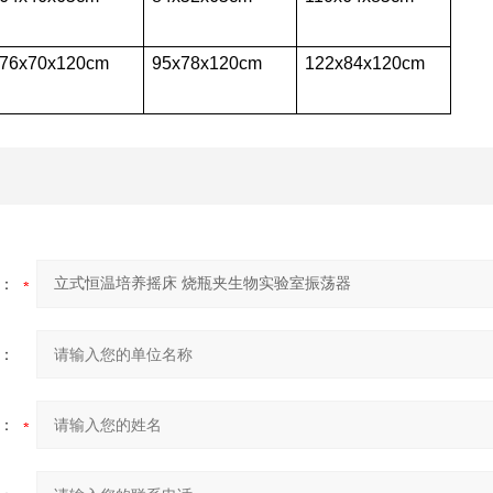
76x70x120cm
95x78x120cm
122x84x120cm
：
：
：