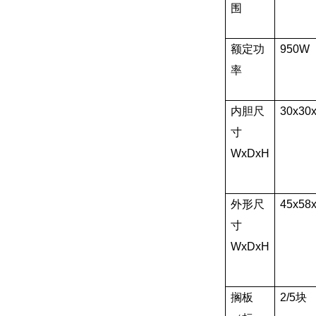
围
额定功
950W
率
内胆尺
30x30
寸
WxDxH
外形尺
45x58
寸
WxDxH
搁板
2/5块