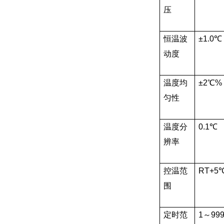
压
恒温波
±1.0℃
动度
温度均
±2℃
匀性
温度分
0.1℃
辨率
控温范
RT+5
围
定时范
1～999