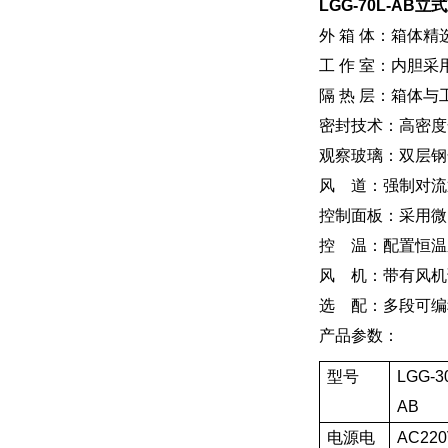
LGG-70L-AB
外 箱 体：箱体
工 作 室：内胆
隔 热 层：箱体
密封技术：高密度
观察玻璃：双层钢
风 道：强制对流
控制面板：采用微
控 温：配置恒温
风 机：带有风机
选 配：多段可编
产品参数：
型号
LGG-3
AB
电源电
AC220