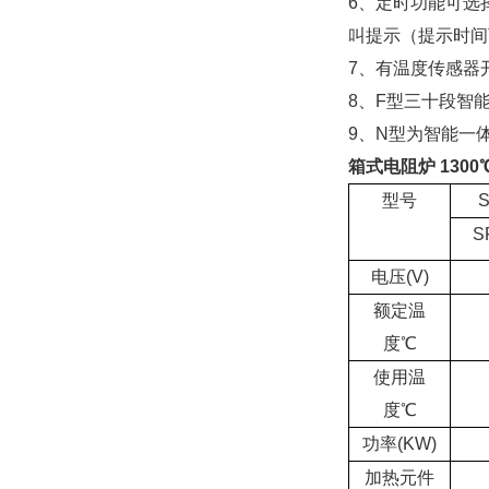
6、定时功能可选
叫提示（提示时间
7、有温度传感器
8、F型三十段智
9、N型为智能一
箱式电阻炉 130
型号
S
S
电压(V)
额定温
度℃
使用温
度℃
功率(KW)
加热元件