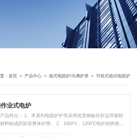
置：
首页
>
产品中心
>
箱式电阻炉/马弗炉类
>
可程式箱式电阻炉
周期作业式电炉
式电炉产品特点： 1、本系列电阻炉炉壳采用优质钢板经折边焊接制
制成的矩形整体炉膛。 2、1000℃、1200℃电炉由铁铭铝
、膛下、左、右的丝槽中。 3、配有热电偶，能对炉膛温度进