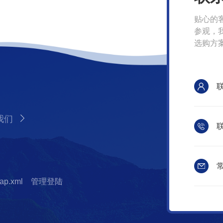
贴心的
参观，
选购方
我们
联
常
ap.xml
管理登陆