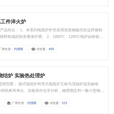
金属工件淬火炉
淬火炉产品特点： 1、本系列电阻炉炉壳采用优质钢板经折边焊接制
制成的矩形整体炉膛。 2、1000℃、1200℃电炉由铁铭铝
、膛下、左、右的丝槽中。 3、配有热电偶，能对炉膛温度进
厂商性质：
代理商
浏览量：
459
温烧结炉 实验热处理炉
炉适用范围： 箱式电咀炉和管式电咀炉又称为茂福炉或实验电
科研机构等单位、实验室作化学分析，物理测定和一般小型钢件
、淬火之用。
厂商性质：
代理商
浏览量：
515