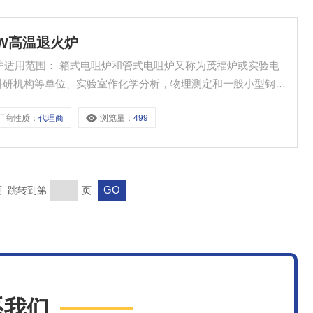
5KW高温退火炉
咀炉又称为茂福炉或实验电
科研机构等单位、实验室作化学分析，物理测定和一般小型钢件
、淬火之用。
厂商性质：
代理商
浏览量：
499
末页 跳转到第
页
系我们