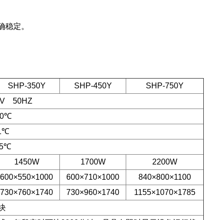
精确稳定。
SHP-350Y
SHP-450Y
SHP-750Y
V 50HZ
60℃
1℃
.5℃
1450W
1700W
2200W
600×550×1000
600×710×1000
840×800×1100
730×760×1740
730×960×1740
1155×1070×1785
块