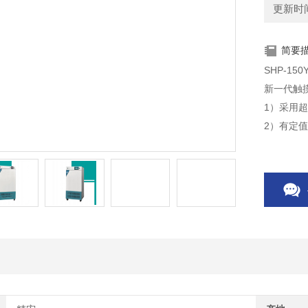
更新时间：
简要
SHP-1
新一代触
1）采用
2）有定
3）人性
4）屏幕