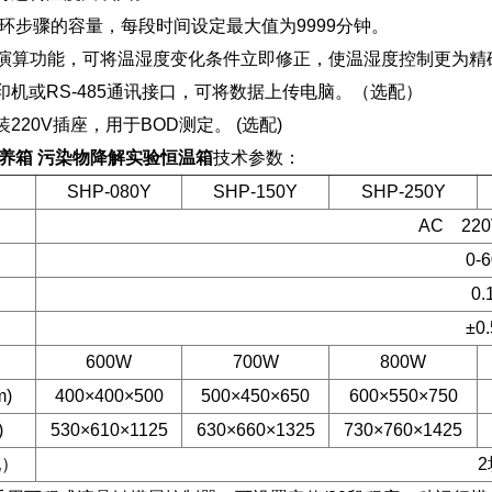
9循环步骤的容量，每段时间设定最大值为9999分钟。
D自动演算功能，可将温湿度变化条件立即修正，使温湿度控制更为
印机或RS-485通讯接口，可将数据上传电脑。（选配）
220V插座，用于BOD测定。 (选配)
化培养箱 污染物降解实验恒温箱
技术参数：
SHP-080Y
SHP-150Y
SHP-250Y
AC 220
0-
0.
±0
600W
700W
800W
)
400×400×500
500×450×650
600×550×750
)
530×610×1125
630×660×1325
730×760×1425
配）
2