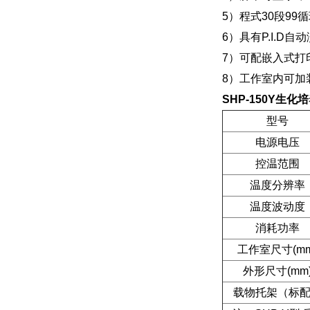
5）程式30段9
6）具有P.I.
7）可配嵌入式打
8）工作室内可加装
SHP-150Y生
型号
电源电压
控温范围
温度分辨率
温度波动度
消耗功率
工作室尺寸(mm
外形尺寸(mm
载物托架（标