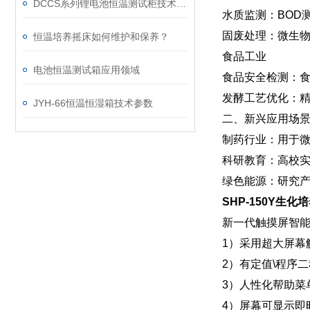
DCCS系列锂电池恒温测试柜技术参数
‌水质监测‌：B
‌固废处理‌：微
恒温培养摇床如何维护和保养？
‌食品工业‌
电池恒温测试箱应用领域
‌食品安全检测‌
‌发酵工艺优化‌
JYH-66恒温恒湿箱技术参数
二、新兴应用场
‌制药行业‌：用
‌科研教育‌：高
‌绿色能源‌：研
SHP-150Y生
新一代触摸屏智
1）采用超大屏幕
2）有定值\程序
3）人性化帮助菜
4）屏幕可显示即