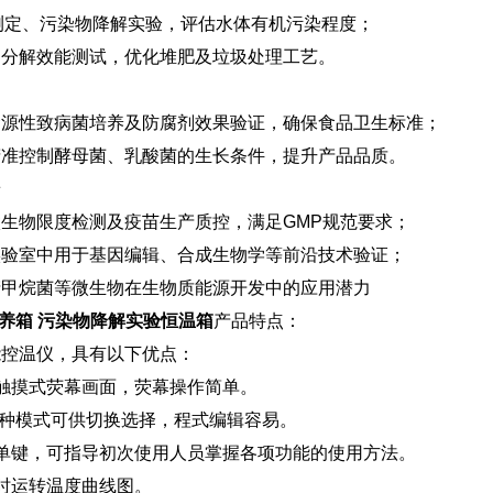
OD测定、污染物降解实验，评估水体有机污染程度；
生物分解效能测试，优化堆肥及垃圾处理工艺。
：食源性致病菌培养及防腐剂效果验证，确保食品卫生标准；
：精准控制酵母菌、乳酸菌的生长条件，提升产品品质。
景
于微生物限度检测及疫苗生产质控，满足GMP规范要求；
校实验室中用于基因编辑、合成生物学等前沿技术验证；
究产甲烷菌等微生物在生物质能源开发中的应用潜力
化培养箱 污染物降解实验恒温箱
产品特点：
能控温仪，具有以下优点：
触摸式荧幕画面，荧幕操作简单。
二种模式可供切换选择，程式编辑容易。
单键，可指导初次使用人员掌握各项功能的使用方法。
时运转温度曲线图。