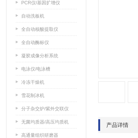
PCR仪/基因扩增仪
自动洗板机
全自动核酸提取仪
全自动酶标仪
凝胶成像分析系统
电泳仪/电泳槽
冷冻干燥机
雪花制冰机
分子杂交炉/紫外交联仪
无菌均质器/高压均质机
产品详情
高通量组织研磨器