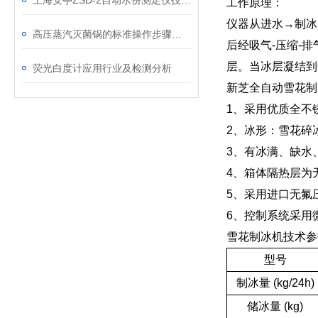
上海安亭ZSD-2自动水份测定仪技术参数
工作原理：
仪器从进水→制冰
高压蒸汽灭菌锅的标准操作步骤及关键注意事项
后经吸气-压缩-排
层。当冰层凝结到
荧光白度计应用行业及检测分析
新芝全自动雪花制
1、采用优质全不锈
2、冰形：雪花碎
3、有冰满、缺水
4、箱体隔热层为无
5、采用进口无氟
6、控制系统采用
雪花制冰机技术参
型号
制冰量 (kg/24h)
储冰量 (kg)