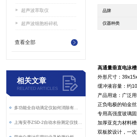
超声波萃取仪
品牌
超声波细胞粉碎机
仪器种类
查看全部
高通量垂直电泳槽
外形尺寸：39x15x
相关文章
缓冲液容量：约100
RELATED ARTICLES
产品用途：广泛用
正负电极的铂金丝为
多功能全自动滴定仪如何消除有色、浑浊溶液的干扰
专用高强度玻璃固
上海安亭ZSD-2自动水份测定仪技术参数
加厚亚克力材料槽
双板胶设计，一次