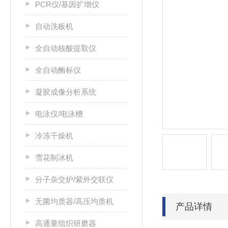
PCR仪/基因扩增仪
自动洗板机
全自动核酸提取仪
全自动酶标仪
凝胶成像分析系统
电泳仪/电泳槽
冷冻干燥机
雪花制冰机
分子杂交炉/紫外交联仪
无菌均质器/高压均质机
产品详情
高通量组织研磨器