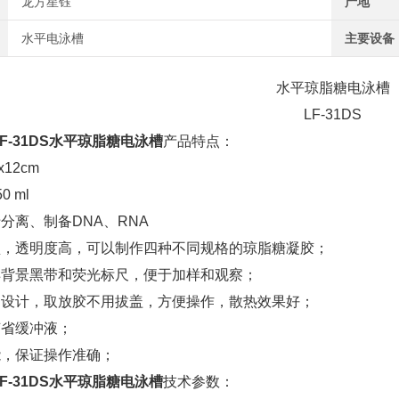
龙方星钰
产地
水平电泳槽
主要设备
水平琼脂糖电泳槽
LF-31DS
F-31DS水平琼脂糖电泳槽
产品特点：
12cm
 ml
分离、制备DNA、RNA
型，透明度高，可以制作四种不同规格的琼脂糖凝胶；
样背景黑带和荧光标尺，便于加样和观察；
的设计，取放胶不用拔盖，方便操作，散热效果好；
节省缓冲液；
能，保证操作准确；
F-31DS水平琼脂糖电泳槽
技术参数：