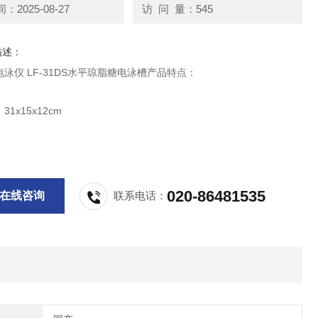
2025-08-27
访 问 量：545
描述：
泳仪 LF-31DS水平琼脂糖电泳槽产品特点：
1x15x12cm
：约650 ml
适用于分离、制备DNA、RNA
020-86481535
在线咨询
联系电话：
注塑成型，透明度高，可以制作四种不同规格的琼脂糖凝胶；
带有加样背景黑带和荧光标尺，便于加样和观察；
带天窗的设计，取放胶不用拔盖，方便操作，散热效果好；