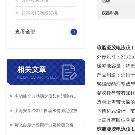
超声波萃取仪
品牌
超声波细胞粉碎机
仪器种类
查看全部
琼脂凝胶电泳仪 L
外形尺寸：31x15x
缓冲液容量：约650
相关文章
产品用途：适用于
RELATED ARTICLES
聚碳酸酯注塑成
凝胶托盘带有加
多功能全自动滴定仪如何消除有色、浑浊溶液的干扰
透明上盖带天窗
上海安亭ZSD-2自动水份测定仪技术参数
下槽桥式设计，
上盖具有限位功
荧光白度计应用行业及检测分析
琼脂凝胶电泳仪 L