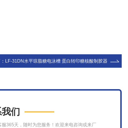
篇：
LF-31DN水平琼脂糖电泳槽 蛋白转印糖核酸制胶器
系我们
客服365天，随时为您服务！欢迎来电咨询或来厂