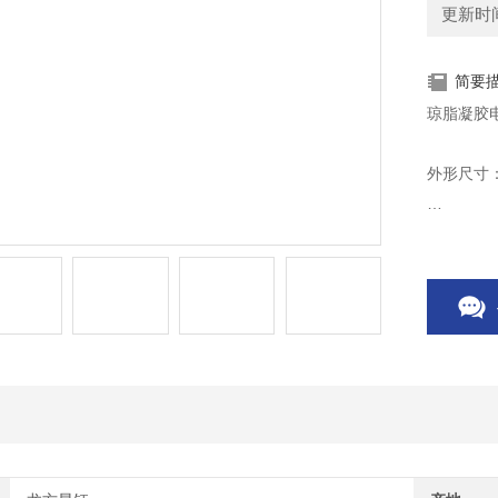
更新时间：
简要
琼脂凝胶电
外形尺寸：3
缓冲液容量
产品用途：
聚碳酸酯
凝胶托盘
透明上盖