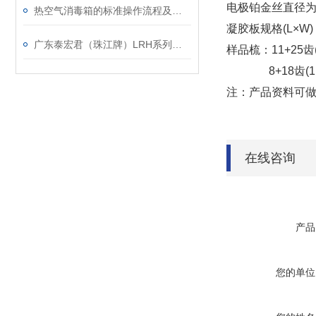
电极铂金丝直径为0
热空气消毒箱的标准操作流程及关键注意事项
凝胶板规格(L×W)
广东泰宏君（珠江牌）LRH系列生化培养箱技术参数
样品梳：11+25
8+18齿(
注：产品资料可
在线咨询
产品
您的单位