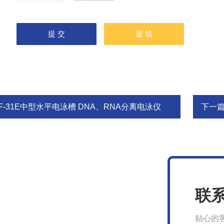
F-31E中型水平电泳槽 DNA、RNA分离电泳仪
下一
联
贴心的