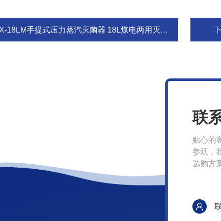
X-18LM手提式压力蒸汽灭菌器 18L煤电两用灭菌锅
联
贴心的
参观，
选购方