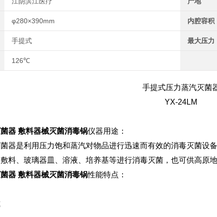
江阴滨江医疗
产地
φ280×390mm
内腔容积
手提式
最大压力
126℃
手提式压力蒸汽灭菌
YX-24LM
菌器 敷料器械灭菌消毒锅
仪器用途：
灭菌器是利用压力饱和蒸汽对物品进行迅速而有效的消毒灭菌设
、敷料、玻璃器皿、溶液、培养基等进行消毒灭菌，也可供高原
菌器 敷料器械灭菌消毒锅
性能特点：
式