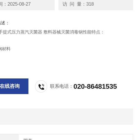
2025-08-27
访 问 量：318
描述：
LM手提式压力蒸汽灭菌器 敷料器械灭菌消毒锅性能特点：
钢材料
加热方式
压力
020-86481535
在线咨询
联系电话：
温度
数压力表
，安全可靠