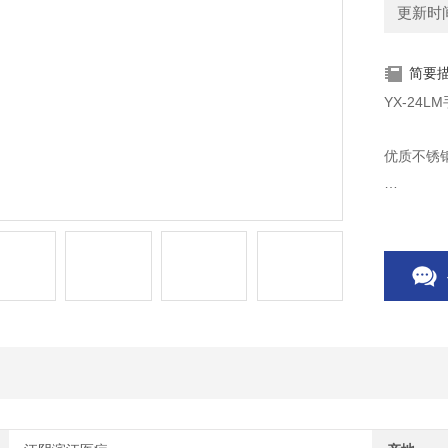
更新时间：
简要
YX-24
优质不锈
煤电两用
额定工作
额定工作
双刻度读
操作简单