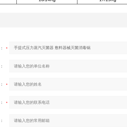
：
：
：
：
：