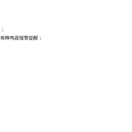
员；
伴有蜂鸣器报警提醒；