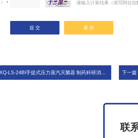
：
请输入计算结果（填写阿拉伯
XQ-LS-24BI手提式压力蒸汽灭菌器 制药科研消毒灭菌锅
下一篇
联