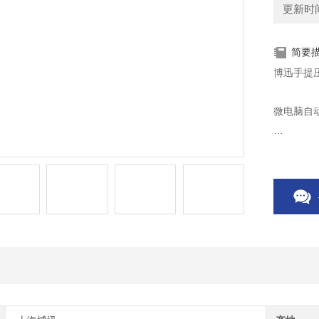
更新时间：
简要
博迅手提压
微电脑自
数显屏显
蝶形螺母
外壳采用S
壁厚2M
采用电加