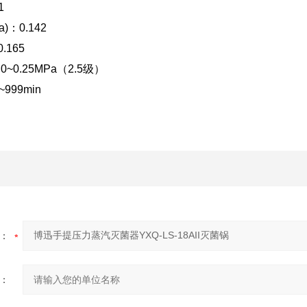
1
：0.142
.165
0.25MPa（2.5级）
999min
：
：