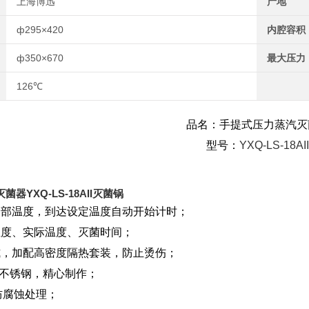
上海博迅
产地
配有安全
ф295×420
内腔容积
ф350×670
最大压力
126℃
品名：手提式压力蒸汽灭
型号：
YXQ-LS-18AII
器YXQ-LS-18AII灭菌锅
内部温度，到达设定温度自动开始计时；
温度、实际温度、灭菌时间；
式，加配高密度隔热套装，防止烫伤；
04不锈钢，精心制作；
防腐蚀处理；