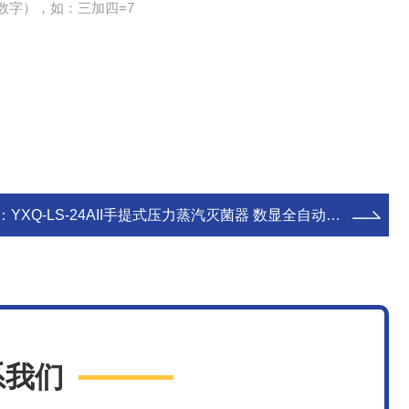
数字），如：三加四=7
：
YXQ-LS-24AII手提式压力蒸汽灭菌器 数显全自动型灭菌锅
系我们