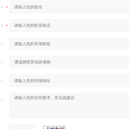
：
：
：
：
：
：