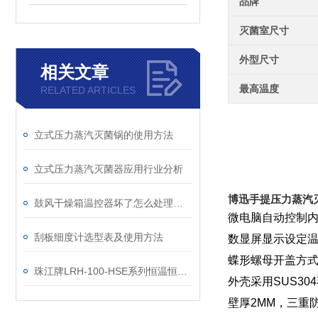
品牌
灭菌室尺寸
外型尺寸
相关文章
最高温度
RELATED ARTICLES
立式压力蒸汽灭菌锅的使用方法
立式压力蒸汽灭菌器应用行业分析
博迅手提压力蒸汽灭菌
鼓风干燥箱温控器坏了怎么处理维修？
微电脑自动控制
刮板细度计选型表及使用方法
数显屏显示设定
蝶形螺母开盖方
珠江牌LRH-100-HSE系列恒温恒湿箱技术参数
外壳采用SUS3
壁厚2MM，三重