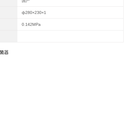
国产
阀，内部蒸汽压力异常增大自动泄出；
ф280×230×1
0.142MPa
菌器