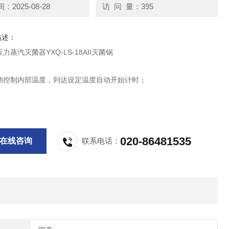
2025-08-28
访 问 量：395
描述：
力蒸汽灭菌器YXQ-LS-18AII灭菌锅
动控制内部温度，到达设定温度自动开始计时；
示设定温度、实际温度、灭菌时间；
开盖方式，加配高密度隔热套装，防止烫伤；
020-86481535
在线咨询
联系电话：
US304不锈钢，精心制作；
M，三重防腐蚀处理；
热方式，升温速率快，到达设定温度时间小于30min；