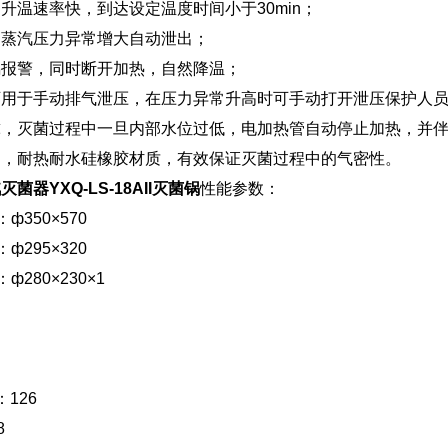
升温速率快，到达设定温度时间小于30min；
部蒸汽压力异常增大自动泄出；
鸣报警，同时断开加热，自然降温；
可用于手动排气泄压，在压力异常升高时可手动打开泄压保护人
球，灭菌过程中一旦内部水位过低，电加热管自动停止加热，并
圈，耐热耐水硅橡胶材质，有效保证灭菌过程中的气密性。
器YXQ-LS-18AII灭菌锅
性能参数：
350×570
295×320
280×230×1
126
8