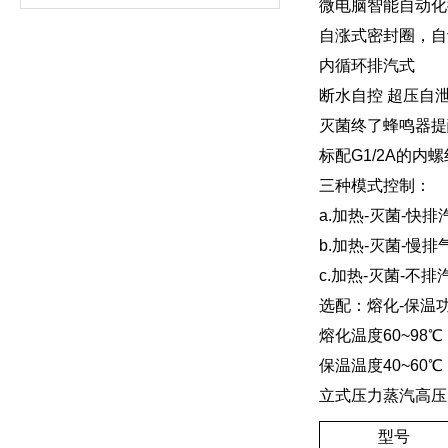
微电脑智能自动化
自涨式密封圈，自
内循环排汽式
断水自控 超压自泄
灭菌终了蜂鸣器提
标配G1/2A的内
三种模式控制：
a.加热-灭菌-快排
b.加热-灭菌-慢排
c.加热-灭菌-不排
选配：熔化-保温
熔化温度60~98℃
保温温度40~60℃
立式压力蒸汽高压
型号