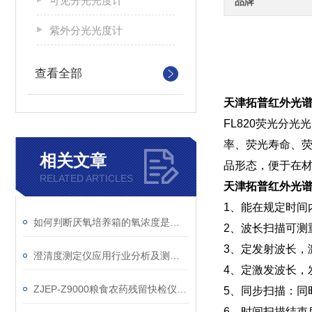
可见分光光度计
品牌
紫外分光光度计
查看全部
天津拓普红外光谱仪
FL820荧光分
率、荧光寿命、荧
相关文章
品形态，便于在材
RELATED ARTICLES
天津拓普红外光谱仪
1、能在规定时间
如何判断厌氧培养箱的氧浓度是否稳定？
2、波长扫描可测
3、定发射波长，
澄清度测定仪应用行业分析及测试要求
4、定激发波长，
ZJEP-Z9000粮食农药残留快检仪技术参数
5、同步扫描：同
6、时间扫描结束