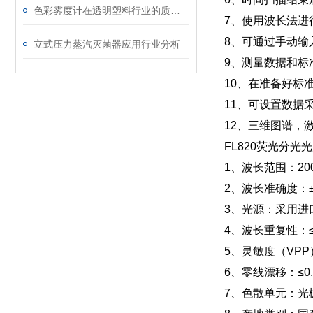
色彩雾度计在透明塑料行业的质量控制应用
7、使用波长法进
8、可通过手动输
立式压力蒸汽灭菌器应用行业分析
9、测量数据和标
10、在准备好标
11、可设置数据
12、三维图谱，
FL820荧光分光
1、波长范围：200
2、波长准确度：±
3、光源：采用进
4、波长重复性：≤0
5、灵敏度（VPP）
6、零线漂移：≤0.
7、色散单元：光