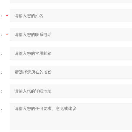
：
：
：
：
：
：