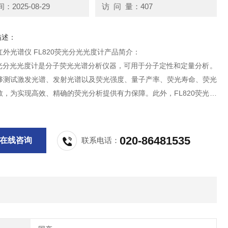
2025-08-29
访 问 量：407
描述：
外光谱仪 FL820荧光分光光度计产品简介：
0荧光分光光度计是分子荧光光谱分析仪器，可用于分子定性和定量分析。
够测试激发光谱、发射光谱以及荧光强度、量子产率、荧光寿命、荧光
数，为实现高效、精确的荧光分析提供有力保障。此外，FL820荧光分
兼容液态、粉末、薄膜等多种样品形态，便于在材料研究、药品分析、
生化及临 床检验、水质监测、生物技术、食品安全检测等
020-86481535
在线咨询
联系电话：