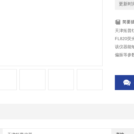
更新时间：
简要
天津拓普红
FL82
该仪器能
偏振等参
光光度计