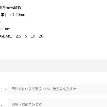
产
态荧光光谱仪
带）：1-20nm
m
±1nm
EM:1；2.5；5；10；20
：
：