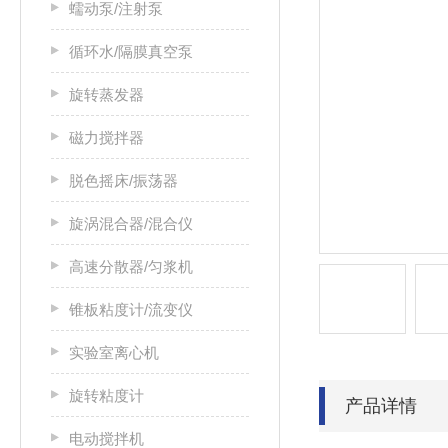
蠕动泵/注射泵
循环水/隔膜真空泵
旋转蒸发器
磁力搅拌器
脱色摇床/振荡器
旋涡混合器/混合仪
高速分散器/匀浆机
锥板粘度计/流变仪
实验室离心机
旋转粘度计
产品详情
电动搅拌机