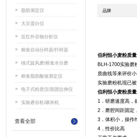
脂肪测定仪
品牌
大豆蛋白仪
近红外谷物分析仪
粮食自动分样器/扦样器
伯利恒小麦粉质量测
锤式旋风磨/粮食水分磨
BLH-1700
质曲线等来评价小
粮食脂肪酸值测定仪
实验磨粉机现已被
电子式粉质仪/面团拉伸仪
伯利恒小麦粉质量测
1．研磨速度高，
实验砻谷机/碾米机
2．磨腔间距固定
3．体积小，操作
查看全部
4．性价比高