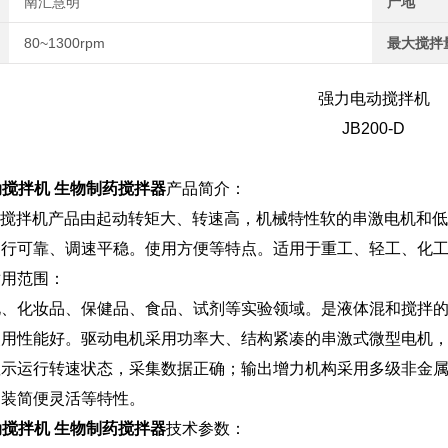
南汇慧明
产地
定可靠。
80~1300rpm
最大搅拌
强力电动搅拌机
JB200-D
电动搅拌机 生物制药搅拌器
产品简介：
力电动搅拌机产品由起动转矩大、转速高，机械特性软的串激电机
运行可靠、调速平稳。使用方便等特点。适用于重工、轻工、化
适用范围：
化、化妆品、保健品、食品、试剂等实验领域。是液体混和搅拌
使用性能好。驱动电机采用功率大、结构紧凑的串激式微型电机
显示运行转速状态，采集数据正确；输出增力机构采用多级非金
卸装简便灵活等特性。
电动搅拌机 生物制药搅拌器
技术参数：