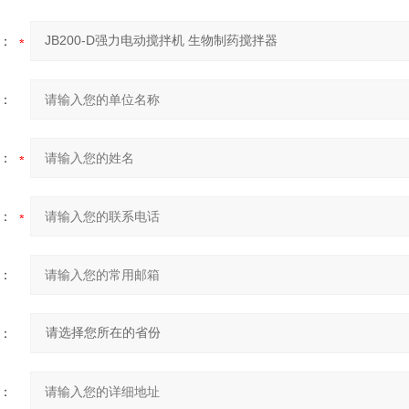
：
：
：
：
：
：
：