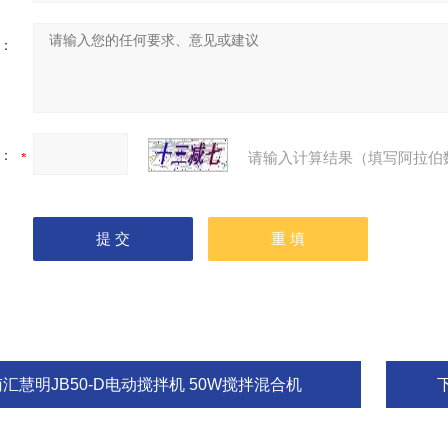
：
：
请输入计算结果（填写阿拉伯
南汇慧明JB50-D电动搅拌机 50W搅拌混合机