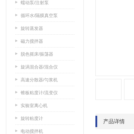
蠕动泵/注射泵
循环水/隔膜真空泵
旋转蒸发器
磁力搅拌器
脱色摇床/振荡器
旋涡混合器/混合仪
高速分散器/匀浆机
锥板粘度计/流变仪
实验室离心机
旋转粘度计
产品详情
电动搅拌机