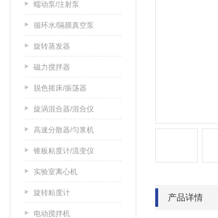
蠕动泵/注射泵
循环水/隔膜真空泵
旋转蒸发器
磁力搅拌器
脱色摇床/振荡器
旋涡混合器/混合仪
高速分散器/匀浆机
锥板粘度计/流变仪
实验室离心机
旋转粘度计
产品详情
电动搅拌机