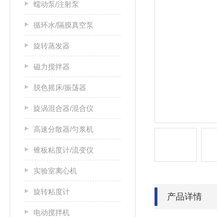
蠕动泵/注射泵
循环水/隔膜真空泵
旋转蒸发器
磁力搅拌器
脱色摇床/振荡器
旋涡混合器/混合仪
高速分散器/匀浆机
锥板粘度计/流变仪
实验室离心机
旋转粘度计
产品详情
电动搅拌机