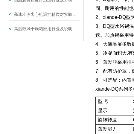
高温旋转粘度计适应行业及分析
固、耐用的性能也
高速冷冻离心机温控精度对实验结果的影响
2、xiande-D
3、DQ型水浴锅
高温鼓风干燥箱应用行业及说明
速。加热锅采用特
4、大液晶屏多数据
5、冷凝面积大,
6、蒸发瓶采用推
7、配有防护罩，
8、可选配：内置真
xiande-DQ
型 号
显示
旋转转速
蒸发能力