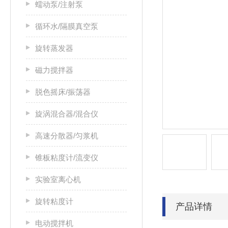
蠕动泵/注射泵
循环水/隔膜真空泵
旋转蒸发器
磁力搅拌器
脱色摇床/振荡器
旋涡混合器/混合仪
高速分散器/匀浆机
锥板粘度计/流变仪
实验室离心机
旋转粘度计
产品详情
电动搅拌机