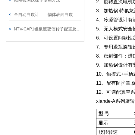
微粒检测仪操作使用方法
2、旋转直流电机功
3、加热锅,特氟龙
全自动白度计——物体表面白度与色度测量仪器
4、冷凝管设计有
5、无人模式安
NTV-CAP1锥板流变仪转子配置及应用行业
6、可设置间歇性
7、专用退瓶
8、密封部件：进
9、加热锅设计有
10、触摸式+
11、配有防护罩,
12、可选配真空
xiande-A系列
型 号
显示
旋转转速