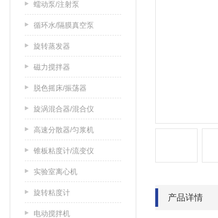
蠕动泵/注射泵
循环水/隔膜真空泵
旋转蒸发器
磁力搅拌器
脱色摇床/振荡器
旋涡混合器/混合仪
高速分散器/匀浆机
锥板粘度计/流变仪
实验室离心机
旋转粘度计
产品详情
电动搅拌机