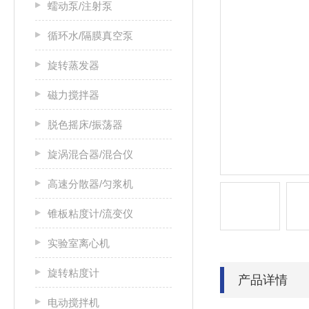
蠕动泵/注射泵
循环水/隔膜真空泵
旋转蒸发器
磁力搅拌器
脱色摇床/振荡器
旋涡混合器/混合仪
高速分散器/匀浆机
锥板粘度计/流变仪
实验室离心机
旋转粘度计
产品详情
电动搅拌机