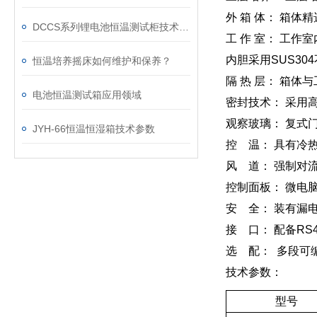
外 箱 体： 箱
DCCS系列锂电池恒温测试柜技术参数
工 作 室： 工
内胆采用SUS3
恒温培养摇床如何维护和保养？
隔 热 层： 箱
电池恒温测试箱应用领域
密封技术： 采用
观察玻璃： 复式
JYH-66恒温恒湿箱技术参数
控 温： 具有冷
风 道： 强制对
控制面板： 微电
安 全： 装有漏
接 口： 配备RS
选 配： 多段可
技术参数：
型号