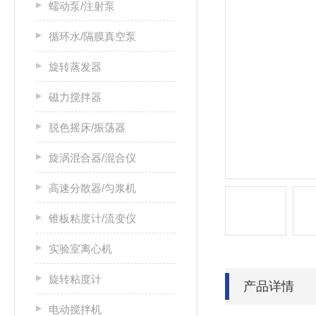
蠕动泵/注射泵
循环水/隔膜真空泵
旋转蒸发器
磁力搅拌器
脱色摇床/振荡器
旋涡混合器/混合仪
高速分散器/匀浆机
锥板粘度计/流变仪
实验室离心机
旋转粘度计
产品详情
电动搅拌机