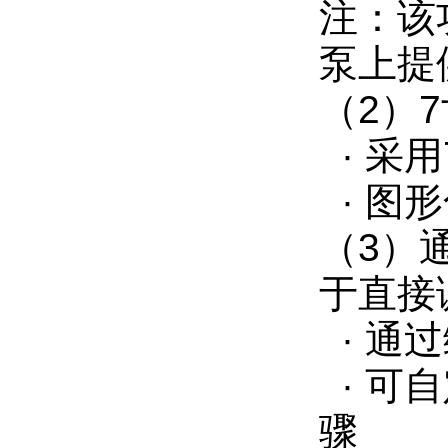
注：该功
泵上提
（2）
· 采
· 图
（3）
于直接
· 通
· 可
骤