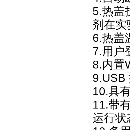
5.热
剂在实
6.热
7.用
8.内
9.U
10.
11.
运行状