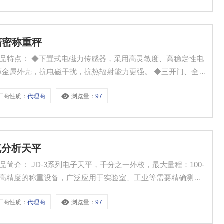
室精密称重秤
称重秤产品特点： ◆下置式电磁力传感器，采用高灵敏度、高稳定性电
薄金属外壳，抗电磁干扰，抗热辐射能力更强。 ◆三开门、全透
◆不锈钢Φ90mm大秤盘，可放置较大容器，使用方便。 ◆配
厂商性质：
代理商
浏览量：
97
一克分析天平
产品简介： JD-3系列电子天平，千分之一外校，最大量程：100-
是一种高精度的称重设备，广泛应用于实验室、工业等需要精确测量
计算、样品计数、检重模式等，适用于化学、制药、食品等多个
厂商性质：
代理商
浏览量：
97