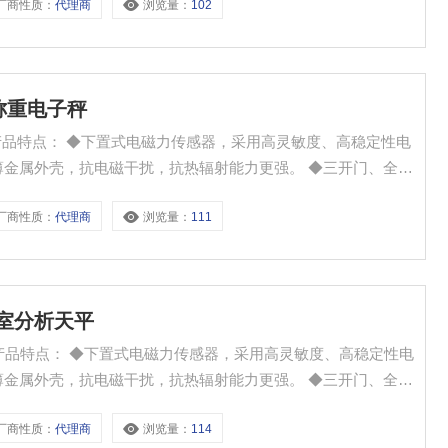
厂商性质：
代理商
浏览量：
102
件含软件）。
g称重电子秤
高灵敏度、高稳定性电
◆
厂商性质：
代理商
浏览量：
111
实验室分析天平
用高灵敏度、高稳定性电
配
厂商性质：
代理商
浏览量：
114