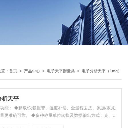
位置：
首页
>
产品中心
>
电子天平衡量类
>
电子分析天平（1mg）
g分析天平
去皮、累加/累减。
转换及数据输出方式：克、克