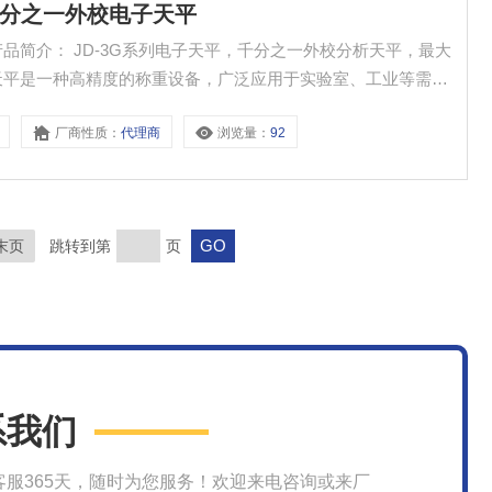
1g千分之一外校电子天平
平产品简介： JD-3G系列电子天平，千分之一外校分析天平，最大
子分析天平是一种高精度的称重设备，广泛应用于实验室、工业等需要
、百分比计算、样品计数、检重模式等，适用于化学、制药、食
厂商性质：
代理商
浏览量：
92
末页
跳转到第
页
系我们
客服365天，随时为您服务！欢迎来电咨询或来厂