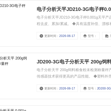
电子分析天平JD210-3G电子秤0.0
电子分析天平JD210-3G电子秤0.001g天平产品功能 ◆千分之一（1mg)，自动外校。 ◆超载
程去皮、累加/累减。 ◆具有温度补偿、漂移补偿技术，使全天候称量更准确可靠。 ◆多种称量单位转换及数
据输出：克、克拉、盎司等 ◆称量方式：计数、百分比等，适用于不同称量。 ◆配有RS232输出接口，可与
更新时间：
2026-06-17
型号：
电脑、打印机等外设连接。
​JD200-3G电子分析天平 200
电子分析天平 200g饲料粮食粉末检测称量秤产品特点： ◆下置式电磁力传感器，高灵
传感器技术获得更高的产品性能。 ◆塑料外壳，精巧耐用，三开门，全透明防风罩，宽敞美观称量室，所占
空间更小。 ◆不锈钢Φ90mm大秤盘，可放置较大容器，使用方便。 ◆配备标准不锈钢砝码，随时随需校
更新时间：
2026-06-17
型号：
​JD200-3G
准。 ◆液晶背光显示屏。读数清晰，光亮