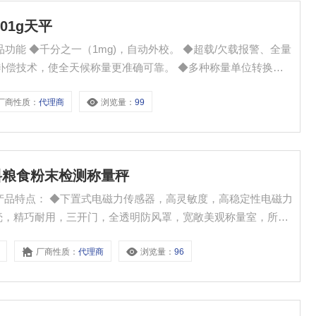
01g天平
/欠载报警、全量
厂商性质：
代理商
浏览量：
99
 ◆密度测量（选配密度装置配件含软件）。
g饲料粮食粉末检测称量秤
敏度，高稳定性电磁力
厂商性质：
代理商
浏览量：
96
和昏暗环境随意切换显示方式，保护视力。