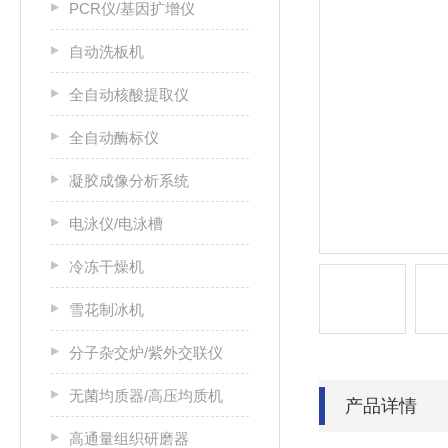
PCR仪/基因扩增仪
自动洗板机
全自动核酸提取仪
全自动酶标仪
凝胶成像分析系统
电泳仪/电泳槽
冷冻干燥机
雪花制冰机
分子杂交炉/紫外交联仪
无菌均质器/高压均质机
产品详情
高通量组织研磨器