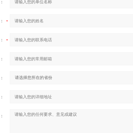
：
：
：
：
：
：
：