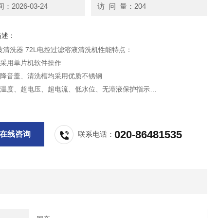
2026-03-24
访 问 量：204
描述：
波清洗器 72L电控过滤溶液清洗机性能特点：
机采用单片机软件操作
机降音盖、清洗槽均采用优质不锈钢
超温度、超电压、超电流、低水位、无溶液保护指示
记忆、设定显示超声工作时间、超声功率、进液液位（及实际液位）、
（及实际温度）
机电路具有自动扫频功能，能产生连续脉冲射流，使清洗效果更明显，
020-86481535
在线咨询
联系电话：
定