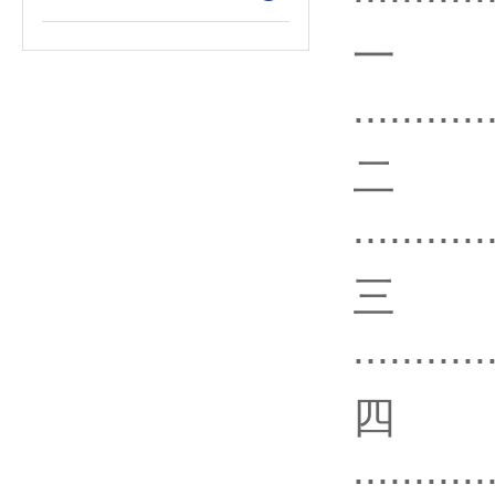
...........
...........
...........
...........