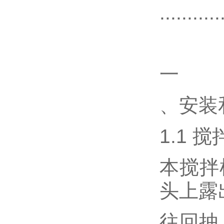
...........
一
、安装
1.1 
本搅拌
头上露
往回抽